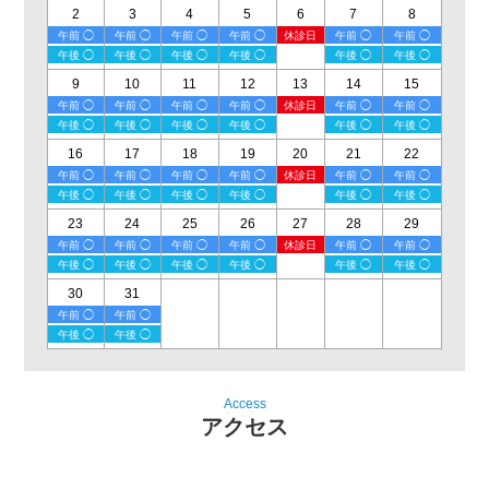
2
3
4
5
6
7
8
午前 ◯
午前 ◯
午前 ◯
午前 ◯
休診日
午前 ◯
午前 ◯
午後 ◯
午後 ◯
午後 ◯
午後 ◯
午後 ◯
午後 ◯
9
10
11
12
13
14
15
午前 ◯
午前 ◯
午前 ◯
午前 ◯
休診日
午前 ◯
午前 ◯
午後 ◯
午後 ◯
午後 ◯
午後 ◯
午後 ◯
午後 ◯
16
17
18
19
20
21
22
午前 ◯
午前 ◯
午前 ◯
午前 ◯
休診日
午前 ◯
午前 ◯
午後 ◯
午後 ◯
午後 ◯
午後 ◯
午後 ◯
午後 ◯
23
24
25
26
27
28
29
午前 ◯
午前 ◯
午前 ◯
午前 ◯
休診日
午前 ◯
午前 ◯
午後 ◯
午後 ◯
午後 ◯
午後 ◯
午後 ◯
午後 ◯
30
31
午前 ◯
午前 ◯
午後 ◯
午後 ◯
Access
アクセス