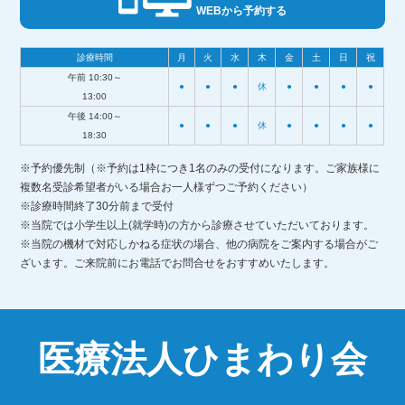
WEBから予約する
診療時間
月
火
水
木
金
土
日
祝
午前 10:30～
●
●
●
休
●
●
●
●
13:00
午後 14:00～
●
●
●
休
●
●
●
●
18:30
※予約優先制（※予約は1枠につき1名のみの受付になります。ご家族様に
複数名受診希望者がいる場合お一人様ずつご予約ください）
※診療時間終了30分前まで受付
※当院では小学生以上(就学時)の方から診療させていただいております。
※当院の機材で対応しかねる症状の場合、他の病院をご案内する場合がご
ざいます。ご来院前にお電話でお問合せをおすすめいたします。
医療法人ひまわり会