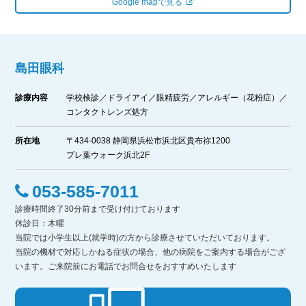
Google mapで見る
島田眼科
診療内容
学校検診／ドライアイ／眼精疲労／アレルギー（花粉症）／
コンタクトレンズ処方
所在地
〒434-0038 静岡県浜松市浜北区貴布祢1200
プレ葉ウォーク浜北2F
053-585-7011
診療時間終了30分前まで受け付けております
休診日：木曜
当院では小学生以上(就学時)の方から診療させていただいております。
当院の機材で対応しかねる症状の場合、他の病院をご案内する場合がござ
います。ご来院前にお電話でお問合せをおすすめいたします