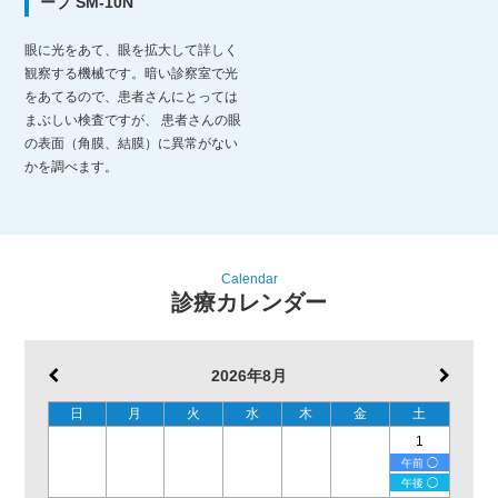
ープ SM-10N
眼に光をあて、眼を拡大して詳しく
観察する機械です。暗い診察室で光
をあてるので、患者さんにとっては
まぶしい検査ですが、 患者さんの眼
の表面（角膜、結膜）に異常がない
かを調べます。
Calendar
診療カレンダー
2026年8月
日
月
火
水
木
金
土
1
午前 ◯
午後 ◯