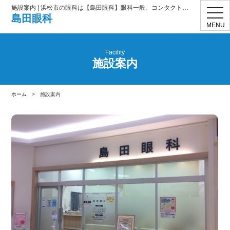
施設案内 | 浜松市の眼科は【島田眼科】眼科一般、コンタクト処方
toggl
島田眼科
navig
MENU
Facility
施設案内
ホーム
>
施設案内